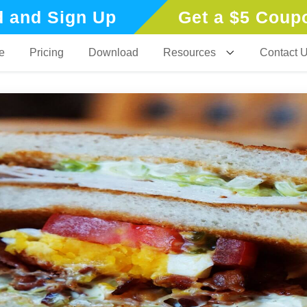
 and Sign Up
Get a $5 Coup
e
Pricing
Download
Resources
Contact 