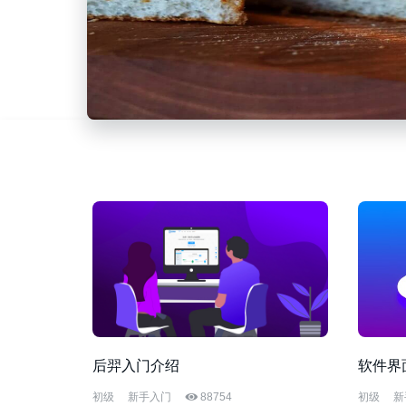
后羿入门介绍
软件界
初级
新手入门
88754
初级
新