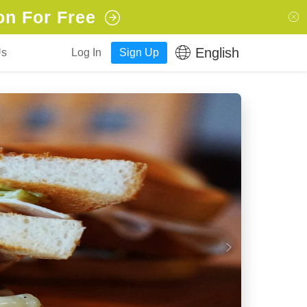
on For Free
English
Us
Log In
Sign Up